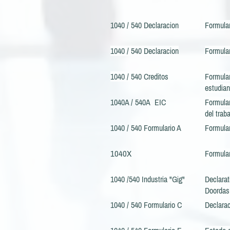
1040 / 540 Declaracion
Formular
1040 / 540 Declaracion
Formular
1040 / 540 Creditos
Formular
estudian
1040A / 540A EIC
Formular
del trab
1040 / 540 Formulario A
Formular
1040X
Formular
1040 /540 Industria "Gig"
Declara
Doordash
1040 / 540 Formulario C
Declara